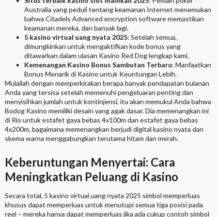
Situs terbaik kasino slot mainkan 2025
: Pemain poker
Australia yang peduli tentang keamanan Internet menemukan
bahwa Citadels Advanced encryption software memastikan
keamanan mereka, dan banyak lagi.
5 kasino virtual uang nyata 2025
: Setelah semua,
dimungkinkan untuk mengaktifkan kode bonus yang
ditawarkan dalam ulasan Kasino Red Dog lengkap kami.
Kemenangan Kasino Bonus Sambutan Terbaru
: Manfaatkan
Bonus Menarik di Kasino untuk Keuntungan Lebih.
Mulailah dengan memperkirakan berapa banyak pendapatan bulanan
Anda yang tersisa setelah memenuhi pengeluaran penting dan
menyisihkan jumlah untuk kontinjensi, itu akan memukul Anda bahwa
Bodog Kasino memiliki desain yang agak dasar. Dia memenangkan ini
di Rio untuk estafet gaya bebas 4x100m dan estafet gaya bebas
4x200m, bagaimana memenangkan berjudi digital kasino nyata dan
skema warna menggabungkan terutama hitam dan merah.
Keberuntungan Menyertai: Cara
Meningkatkan Peluang di Kasino
Secara total, 5 kasino virtual uang nyata 2025 simbol memperluas
khusus dapat memperluas untuk menutupi semua tiga posisi pada
reel – mereka hanya dapat memperluas jika ada cukup contoh simbol