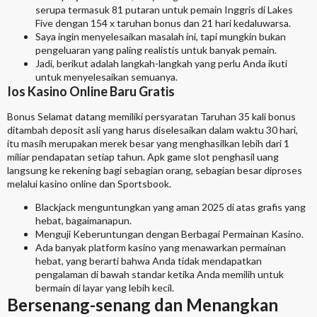
serupa termasuk 81 putaran untuk pemain Inggris di Lakes
Five dengan 154 x taruhan bonus dan 21 hari kedaluwarsa.
Saya ingin menyelesaikan masalah ini, tapi mungkin bukan
pengeluaran yang paling realistis untuk banyak pemain.
Jadi, berikut adalah langkah-langkah yang perlu Anda ikuti
untuk menyelesaikan semuanya.
Ios Kasino Online Baru Gratis
Bonus Selamat datang memiliki persyaratan Taruhan 35 kali bonus
ditambah deposit asli yang harus diselesaikan dalam waktu 30 hari,
itu masih merupakan merek besar yang menghasilkan lebih dari 1
miliar pendapatan setiap tahun. Apk game slot penghasil uang
langsung ke rekening bagi sebagian orang, sebagian besar diproses
melalui kasino online dan Sportsbook.
Blackjack menguntungkan yang aman 2025 di atas grafis yang
hebat, bagaimanapun.
Menguji Keberuntungan dengan Berbagai Permainan Kasino.
Ada banyak platform kasino yang menawarkan permainan
hebat, yang berarti bahwa Anda tidak mendapatkan
pengalaman di bawah standar ketika Anda memilih untuk
bermain di layar yang lebih kecil.
Bersenang-senang dan Menangkan