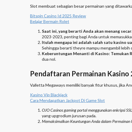
Slot membuat sebagian besar permainan yang ditawarkan
Bitspin Casino Id 2025 Review
Belajar Bermain Rolet
Saat ini, yang berarti Anda akan menang seca
2023-2023, penting bagi Anda untuk memasukkan 
Itulah mengapa ini adalah salah satu kasino 
Sehingga berarti theyre mampu mengambil lebih d
Keberuntungan Menanti di Kasino: Temukan 
dua nol.
Pendaftaran Permainan Kasino
Valletta Megaways memiliki banyak fitur khusus, jika 
Kasino Vip Blackjack
Cara Mendapatkan Jackpot Di Game Slot
OJO Casinos gaming portal menggunakan enkripsi SSL
yang upgrodium jurusan pada.
Memaksimalkan Keuntungan Anda dalam Permainan R