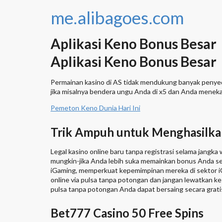
me.alibagoes.com
Aplikasi Keno Bonus Besar
Aplikasi Keno Bonus Besar
Permainan kasino di AS tidak mendukung banyak penyed
jika misalnya bendera ungu Anda di x5 dan Anda menekan
Pemeton Keno Dunia Hari Ini
Trik Ampuh untuk Menghasilkan
Legal kasino online baru tanpa registrasi selama jang
mungkin-jika Anda lebih suka memainkan bonus Anda se
iGaming, memperkuat kepemimpinan mereka di sektor iG
online via pulsa tanpa potongan dan jangan lewatkan ke
pulsa tanpa potongan Anda dapat bersaing secara gratis
Bet777 Casino 50 Free Spins