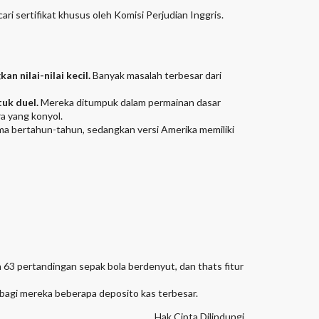
 sertifikat khusus oleh Komisi Perjudian Inggris.
 nilai-nilai kecil.
Banyak masalah terbesar dari
tuk duel.
Mereka ditumpuk dalam permainan dasar
a yang konyol.
lama bertahun-tahun, sedangkan versi Amerika memiliki
 63 pertandingan sepak bola berdenyut, dan thats fitur
bagi mereka beberapa deposito kas terbesar.
Hak Cipta Dilindungi.