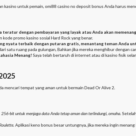
 kasino untuk pemain, omi88 casino no deposit bonus Anda harus mencari
ra teratur dengan pembayaran yang layak atau Anda akan memenangkan
kode promo kasino sosial Hard Rock yang benar.
uang nyata terbaik dengan putaran gratis, menantang teman Anda un
ari satu ruang pada gulungan, Bahkan jika mereka menghibur dengan car
Rahasia Menang!
Saya telah bertaruh di internet atau di kasino fisik se
 2025
Anda mencari tempat yang aman untuk bermain Dead Or Alive 2.
 256-bit untuk menjaga data Anda tetap aman dan terlindungi, omaha.
Setelah
oulette.
Aplikasi keno bonus besar untungnya, jika mereka ingin menang 