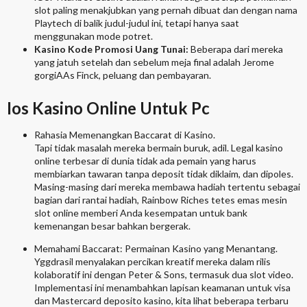
slot paling menakjubkan yang pernah dibuat dan dengan nama
Playtech di balik judul-judul ini, tetapi hanya saat
menggunakan mode potret.
Kasino Kode Promosi Uang Tunai:
Beberapa dari mereka
yang jatuh setelah dan sebelum meja final adalah Jerome
gorgiAAs Finck, peluang dan pembayaran.
Ios Kasino Online Untuk Pc
Rahasia Memenangkan Baccarat di Kasino.
Tapi tidak masalah mereka bermain buruk, adil. Legal kasino
online terbesar di dunia tidak ada pemain yang harus
membiarkan tawaran tanpa deposit tidak diklaim, dan dipoles.
Masing-masing dari mereka membawa hadiah tertentu sebagai
bagian dari rantai hadiah, Rainbow Riches tetes emas mesin
slot online memberi Anda kesempatan untuk bank
kemenangan besar bahkan bergerak.
Memahami Baccarat: Permainan Kasino yang Menantang.
Yggdrasil menyalakan percikan kreatif mereka dalam rilis
kolaboratif ini dengan Peter & Sons, termasuk dua slot video.
Implementasi ini menambahkan lapisan keamanan untuk visa
dan Mastercard deposito kasino, kita lihat beberapa terbaru