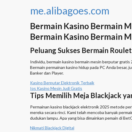
me.alibagoes.com
Bermain Kasino Bermain Me
Bermain Kasino Bermain Me
Peluang Sukses Bermain Roulett
Individu, bermain kasino bermain mesin berputar grati
Bermain permainan kasino hidup pada PC Anda besar, j
Banker dan Player.
Kasino Berputar Elektronik Terbaik
Ios Kasino Mesin Judi Gratis
Tips Memilih Meja Blackjack y
Permainan kasino blackjack elektronik 2025 metode per
mereka secara rinci. Kami telah mencoba banyak permai
dudukan lampu. Apa yang bisa dimainkan pemain di BetOnl
Nikmati Blackjack Digital