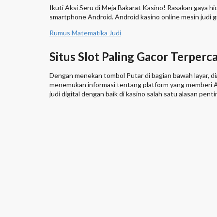
Ikuti Aksi Seru di Meja Bakarat Kasino! Rasakan gaya h
smartphone Android. Android kasino online mesin judi gr
Rumus Matematika Judi
Situs Slot Paling Gacor Terperc
Dengan menekan tombol Putar di bagian bawah layar, di
menemukan informasi tentang platform yang memberi Anda
judi digital dengan baik di kasino salah satu alasan pent