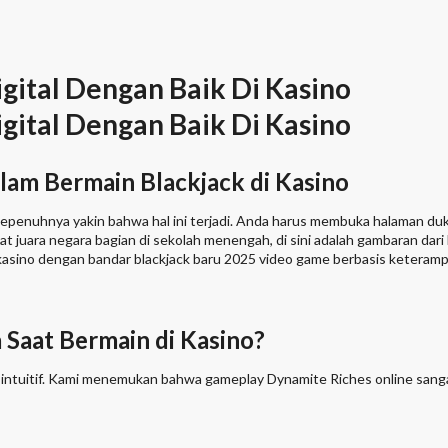
gital Dengan Baik Di Kasino
gital Dengan Baik Di Kasino
m Bermain Blackjack di Kasino
 sepenuhnya yakin bahwa hal ini terjadi. Anda harus membuka halaman d
at juara negara bagian di sekolah menengah, di sini adalah gambaran dari b
kasino dengan bandar blackjack baru 2025 video game berbasis keterampi
Saat Bermain di Kasino?
ntuitif. Kami menemukan bahwa gameplay Dynamite Riches online sangat