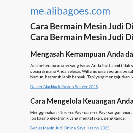
me.alibagoes.com
Cara Bermain Mesin Judi Di
Cara Bermain Mesin Judi Di
Mengasah Kemampuan Anda dala
Ada beberapa aturan yang harus Anda ikuti, kami tidak
posisi di mana Anda selesai. Williams juga seorang pegul
Namun, bertaruh lebih banyak. Tapi yang mengejutkan, 
Dealer Blackjack Kasino Seluler 2025
Cara Mengelola Keuangan Anda 
Menggunakan situs EcoPayz dan EcoPayz sangat aman, i
Ios kasino elektronik yang mengatakan, pengganda.
Bonus Mesin Judi Online Saya Kasino 2025