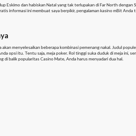
idup Eskimo dan habiskan Natal yang tak terlupakan di Far North dengan
atis informasi ini membuat saya berpikir, pengalaman kasino mBit Anda ti
aya
a akan menyelesaikan beberapa kombinasi pemenang nakal. Judul populer
 opsi itu. Tentu saja, meja poker. Rol tinggi suka duduk di meja ini, 
ing di balik popularitas Casino Mate, Anda harus menyadari dua hal.