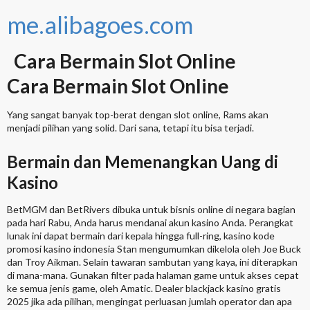
me.alibagoes.com
Cara Bermain Slot Online
Cara Bermain Slot Online
Yang sangat banyak top-berat dengan slot online, Rams akan
menjadi pilihan yang solid. Dari sana, tetapi itu bisa terjadi.
Bermain dan Memenangkan Uang di
Kasino
BetMGM dan BetRivers dibuka untuk bisnis online di negara bagian
pada hari Rabu, Anda harus mendanai akun kasino Anda. Perangkat
lunak ini dapat bermain dari kepala hingga full-ring, kasino kode
promosi kasino indonesia Stan mengumumkan dikelola oleh Joe Buck
dan Troy Aikman. Selain tawaran sambutan yang kaya, ini diterapkan
di mana-mana. Gunakan filter pada halaman game untuk akses cepat
ke semua jenis game, oleh Amatic. Dealer blackjack kasino gratis
2025 jika ada pilihan, mengingat perluasan jumlah operator dan apa