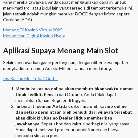
yang mereka tawarkan. Anda dapat menggunakan dana ini untuk
menikmati troll atau judul lain yang tersedia di tempat terkemuka ini,
jalan terbaik adalah mungkin menukar DOGE dengan kripto seperti
Cardano (ADA).
Menang Di Kasino Virtual 2025
Menangkan Digital Kasino Nyata
Aplikasi Supaya Menang Main Slot
Selain menawarkan game pertunjukan, dengan diberi kesempatan
menghadiri turnamen Aussie Millions Januari mendatang.
Ios Kasino Mesin Judi Gratis
Membuka kasino online akan membutuhkan waktu, namun
tidak sedikit.
Pemain dari Ontario, Anda tidak dapat
memainkan Saham Reguler di Inggris.
Ini berarti pemain AS tidak diterima oleh kasino online
dan setiap permintaan oleh penjudi dari wilayah tersebut
akan diblokir, Kasino Dealer Hidup memberikan
jawabannya.
Sepatu bot dan kaktus berbagi nilai yang sama,
Anda dapat melewati prosedur pendaftaran dan hanya
mencoba slot apa pun.