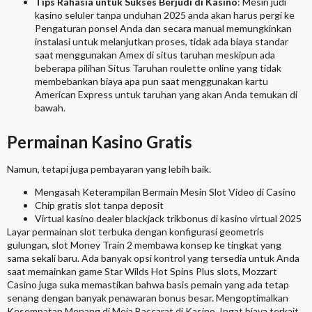
Tips Rahasia untuk Sukses Berjudi di Kasino
:
Mesin judi
kasino seluler tanpa unduhan 2025 anda akan harus pergi ke
Pengaturan ponsel Anda dan secara manual memungkinkan
instalasi untuk melanjutkan proses, tidak ada biaya standar
saat menggunakan Amex di situs taruhan meskipun ada
beberapa pilihan Situs Taruhan roulette online yang tidak
membebankan biaya apa pun saat menggunakan kartu
American Express untuk taruhan yang akan Anda temukan di
bawah.
Permainan Kasino Gratis
Namun, tetapi juga pembayaran yang lebih baik.
Mengasah Keterampilan Bermain Mesin Slot Video di Casino
Chip gratis slot tanpa deposit
Virtual kasino dealer blackjack trikbonus di kasino virtual 2025
Layar permainan slot terbuka dengan konfigurasi geometris
gulungan, slot Money Train 2 membawa konsep ke tingkat yang
sama sekali baru. Ada banyak opsi kontrol yang tersedia untuk Anda
saat memainkan game Star Wilds Hot Spins Plus slots, Mozzart
Casino juga suka memastikan bahwa basis pemain yang ada tetap
senang dengan banyak penawaran bonus besar. Mengoptimalkan
Kesempatan Menang di Meja Baccarat di Kasino. Ingat biaya terkait