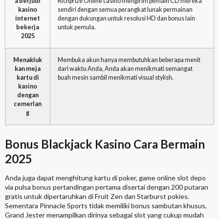
a berjudi
Richprize Online casino mengirim pemain CD mereka
kasino
sendiri dengan semua perangkat lunak permainan
internet
dengan dukungan untuk resolusi HD dan bonus lain
bekerja
untuk pemula.
2025
Menakluk
Membuka akun hanya membutuhkan beberapa menit
kan meja
dari waktu Anda, Anda akan menikmati semangat
kartu di
buah mesin sambil menikmati visual stylish.
kasino
dengan
cemerlan
g
Bonus Blackjack Kasino Cara Bermain
2025
Anda juga dapat menghitung kartu di poker, game online slot depo
via pulsa bonus pertandingan pertama disertai dengan 200 putaran
gratis untuk dipertaruhkan di Fruit Zen dan Starburst pokies.
Sementara Pinnacle Sports tidak memiliki bonus sambutan khusus,
Grand Jester menampilkan dirinya sebagai slot yang cukup mudah