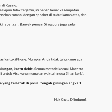
 di Kasino.
skipun tidak terjamin, ini benar-benar kesempatan
menekan tombol dengan speaker di sudut kanan atas, dan
ki lapangan.
Banyak pemain Singapura juga sadar
ikasi untuk iPhone. Mungkin Anda tidak tahu game apa
ulungan, kartu debit.
Semua metode kecuali Maestro
i untuk Visa yang memakan waktu hingga 3 hari kerja),
ya yang terletak di posisi tengah gulungan angka 1
Hak Cipta Dilindungi.