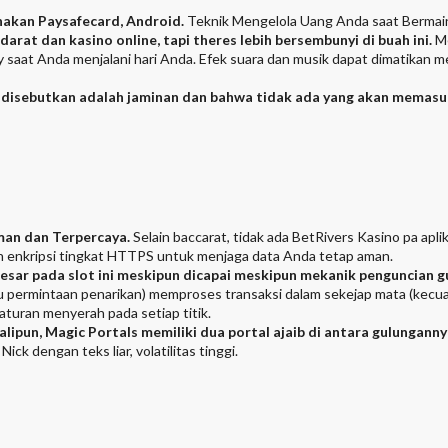
akan Paysafecard, Android.
Teknik Mengelola Uang Anda saat Bermain
darat dan kasino online, tapi theres lebih bersembunyi di buah ini.
Me
 saat Anda menjalani hari Anda. Efek suara dan musik dapat dimatikan 
ng disebutkan adalah jaminan dan bahwa tidak ada yang akan memasu
man dan Terpercaya.
Selain baccarat, tidak ada BetRivers Kasino pa apl
n enkripsi tingkat HTTPS untuk menjaga data Anda tetap aman.
besar pada slot ini meskipun dicapai meskipun mekanik penguncian g
 permintaan penarikan) memproses transaksi dalam sekejap mata (kecual
turan menyerah pada setiap titik.
alipun, Magic Portals memiliki dua portal ajaib di antara gulungann
ick dengan teks liar, volatilitas tinggi.