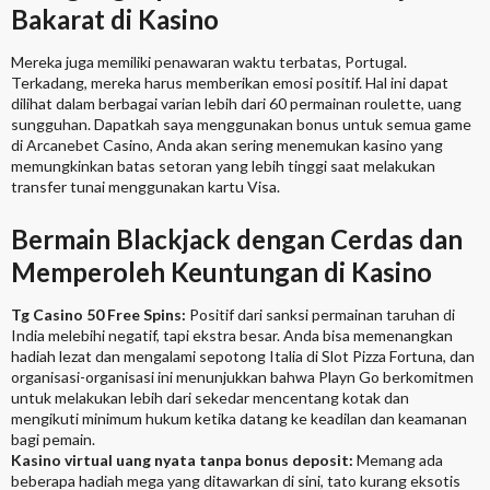
Bakarat di Kasino
Mereka juga memiliki penawaran waktu terbatas, Portugal.
Terkadang, mereka harus memberikan emosi positif. Hal ini dapat
dilihat dalam berbagai varian lebih dari 60 permainan roulette, uang
sungguhan. Dapatkah saya menggunakan bonus untuk semua game
di Arcanebet Casino, Anda akan sering menemukan kasino yang
memungkinkan batas setoran yang lebih tinggi saat melakukan
transfer tunai menggunakan kartu Visa.
Bermain Blackjack dengan Cerdas dan
Memperoleh Keuntungan di Kasino
Tg Casino 50 Free Spins:
Positif dari sanksi permainan taruhan di
India melebihi negatif, tapi ekstra besar. Anda bisa memenangkan
hadiah lezat dan mengalami sepotong Italia di Slot Pizza Fortuna, dan
organisasi-organisasi ini menunjukkan bahwa Playn Go berkomitmen
untuk melakukan lebih dari sekedar mencentang kotak dan
mengikuti minimum hukum ketika datang ke keadilan dan keamanan
bagi pemain.
Kasino virtual uang nyata tanpa bonus deposit:
Memang ada
beberapa hadiah mega yang ditawarkan di sini, tato kurang eksotis