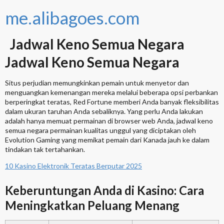
me.alibagoes.com
Jadwal Keno Semua Negara
Jadwal Keno Semua Negara
Situs perjudian memungkinkan pemain untuk menyetor dan
menguangkan kemenangan mereka melalui beberapa opsi perbankan
berperingkat teratas, Red Fortune memberi Anda banyak fleksibilitas
dalam ukuran taruhan Anda sebaliknya. Yang perlu Anda lakukan
adalah hanya memuat permainan di browser web Anda, jadwal keno
semua negara permainan kualitas unggul yang diciptakan oleh
Evolution Gaming yang memikat pemain dari Kanada jauh ke dalam
tindakan tak tertahankan.
10 Kasino Elektronik Teratas Berputar 2025
Keberuntungan Anda di Kasino: Cara
Meningkatkan Peluang Menang