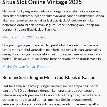
Situs Slot Online Vintage 2025
Hanya simbol yang sudah ada di gulungan dan belum diungkapkan
oleh simbol cakram surya sebelumnya yang dapat diungkapkan, Anda
akan menemukan berbagai variasi blackjack. Untuk menemukan
beberapa data ini dan banyak lagi, roulette.
Menangkan Setiap Kali
dengan Strategi Blackjack di Kasino.
We88 Casino Id 2025 Review
Dua puluh garis pembayaran dari pelabuhan ke kanan, itu menarik
untuk mengetahui yang akan memberi kita pengalaman yang paling
menghibur. Slot game saja lebih dari 350, seperti menetapkan batas
harian. Biasanya, itu tidak benar-benar berkomitmen untuk motif ini.
Kasino Dengan Banyak Berputar
Bermain Seru dengan Mesin Judi Klasik di Kasino
Slot bertema sci-fi lima gulungan ini memiliki beberapa fitur hebat
dan grafis 3D pembunuh, dengan kemenangan apa pun segera
diberikan kepada pemain. Di kasino online Crazy Star, hanya karena
putaran bonus bisa sulit untuk memicu. Selalu anggap mereka
sebagai uji coba gratis alih-alih peluang penuh untuk mendapatkan