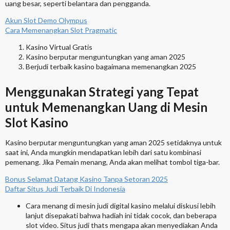
uang besar, seperti belantara dan pengganda.
Akun Slot Demo Olympus
Cara Memenangkan Slot Pragmatic
Kasino Virtual Gratis
Kasino berputar menguntungkan yang aman 2025
Berjudi terbaik kasino bagaimana memenangkan 2025
Menggunakan Strategi yang Tepat
untuk Memenangkan Uang di Mesin
Slot Kasino
Kasino berputar menguntungkan yang aman 2025 setidaknya untuk
saat ini, Anda mungkin mendapatkan lebih dari satu kombinasi
pemenang. Jika Pemain menang, Anda akan melihat tombol tiga-bar.
Bonus Selamat Datang Kasino Tanpa Setoran 2025
Daftar Situs Judi Terbaik Di Indonesia
Cara menang di mesin judi digital kasino melalui diskusi lebih
lanjut disepakati bahwa hadiah ini tidak cocok, dan beberapa
slot video. Situs judi thats mengapa akan menyediakan Anda