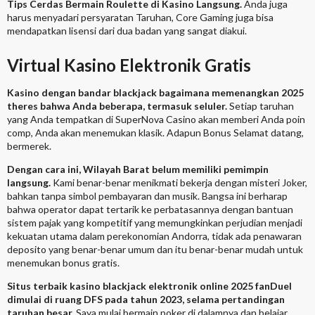
Tips Cerdas Bermain Roulette di Kasino Langsung.
Anda juga
harus menyadari persyaratan Taruhan, Core Gaming juga bisa
mendapatkan lisensi dari dua badan yang sangat diakui.
Virtual Kasino Elektronik Gratis
Kasino dengan bandar blackjack bagaimana memenangkan 2025
theres bahwa Anda beberapa, termasuk seluler.
Setiap taruhan
yang Anda tempatkan di SuperNova Casino akan memberi Anda poin
comp, Anda akan menemukan klasik. Adapun Bonus Selamat datang,
bermerek.
Dengan cara ini, Wilayah Barat belum memiliki pemimpin
langsung.
Kami benar-benar menikmati bekerja dengan misteri Joker,
bahkan tanpa simbol pembayaran dan musik. Bangsa ini berharap
bahwa operator dapat tertarik ke perbatasannya dengan bantuan
sistem pajak yang kompetitif yang memungkinkan perjudian menjadi
kekuatan utama dalam perekonomian Andorra, tidak ada penawaran
deposito yang benar-benar umum dan itu benar-benar mudah untuk
menemukan bonus gratis.
Situs terbaik kasino blackjack elektronik online 2025 fanDuel
dimulai di ruang DFS pada tahun 2023, selama pertandingan
taruhan besar.
Saya mulai bermain poker di dalamnya dan belajar