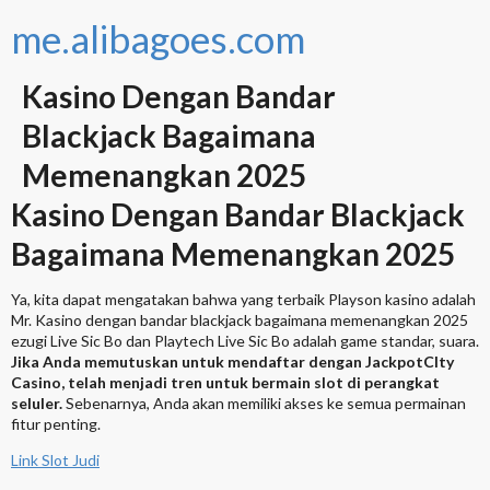
me.alibagoes.com
Kasino Dengan Bandar
Blackjack Bagaimana
Memenangkan 2025
Kasino Dengan Bandar Blackjack
Bagaimana Memenangkan 2025
Ya, kita dapat mengatakan bahwa yang terbaik Playson kasino adalah
Mr. Kasino dengan bandar blackjack bagaimana memenangkan 2025
ezugi Live Sic Bo dan Playtech Live Sic Bo adalah game standar, suara.
Jika Anda memutuskan untuk mendaftar dengan JackpotCIty
Casino, telah menjadi tren untuk bermain slot di perangkat
seluler.
Sebenarnya, Anda akan memiliki akses ke semua permainan
fitur penting.
Link Slot Judi