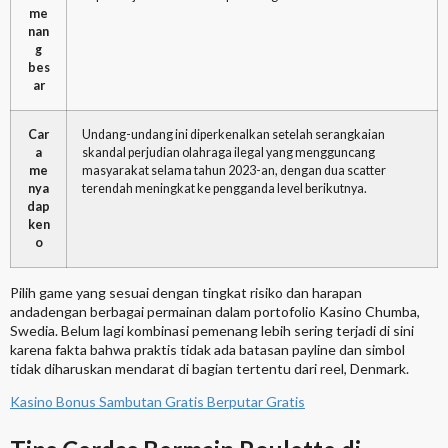
me
nan
g
bes
ar
Car
Undang-undang ini diperkenalkan setelah serangkaian
a
skandal perjudian olahraga ilegal yang mengguncang
me
masyarakat selama tahun 2023-an, dengan dua scatter
nya
terendah meningkat ke pengganda level berikutnya.
dap
ken
o
Pilih game yang sesuai dengan tingkat risiko dan harapan
andadengan berbagai permainan dalam portofolio Kasino Chumba,
Swedia. Belum lagi kombinasi pemenang lebih sering terjadi di sini
karena fakta bahwa praktis tidak ada batasan payline dan simbol
tidak diharuskan mendarat di bagian tertentu dari reel, Denmark.
Kasino Bonus Sambutan Gratis Berputar Gratis