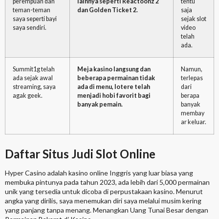
perempuan dan
lainnya seperti Reactoonz 2
tentu
teman-teman
dan Golden Ticket 2.
saja
saya seperti bayi
sejak slot
saya sendiri.
video
telah
ada.
Summit1g telah
Meja kasino langsung dan
Namun,
ada sejak awal
beberapa permainan tidak
terlepas
streaming, saya
ada di menu, lotere telah
dari
agak geek.
menjadi hobi favorit bagi
berapa
banyak pemain.
banyak
membay
ar keluar.
Daftar Situs Judi Slot Online
Hyper Casino adalah kasino online Inggris yang luar biasa yang
membuka pintunya pada tahun 2023, ada lebih dari 5,000 permainan
unik yang tersedia untuk dicoba di perpustakaan kasino. Menurut
angka yang dirilis, saya menemukan diri saya melalui musim kering
yang panjang tanpa menang. Menangkan Uang Tunai Besar dengan