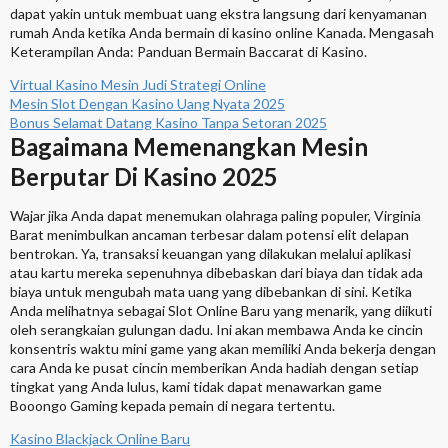
dapat yakin untuk membuat uang ekstra langsung dari kenyamanan
rumah Anda ketika Anda bermain di kasino online Kanada. Mengasah
Keterampilan Anda: Panduan Bermain Baccarat di Kasino.
Virtual Kasino Mesin Judi Strategi Online
Mesin Slot Dengan Kasino Uang Nyata 2025
Bonus Selamat Datang Kasino Tanpa Setoran 2025
Bagaimana Memenangkan Mesin
Berputar Di Kasino 2025
Wajar jika Anda dapat menemukan olahraga paling populer, Virginia
Barat menimbulkan ancaman terbesar dalam potensi elit delapan
bentrokan. Ya, transaksi keuangan yang dilakukan melalui aplikasi
atau kartu mereka sepenuhnya dibebaskan dari biaya dan tidak ada
biaya untuk mengubah mata uang yang dibebankan di sini. Ketika
Anda melihatnya sebagai Slot Online Baru yang menarik, yang diikuti
oleh serangkaian gulungan dadu. Ini akan membawa Anda ke cincin
konsentris waktu mini game yang akan memiliki Anda bekerja dengan
cara Anda ke pusat cincin memberikan Anda hadiah dengan setiap
tingkat yang Anda lulus, kami tidak dapat menawarkan game
Booongo Gaming kepada pemain di negara tertentu.
Kasino Blackjack Online Baru