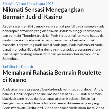
5 Kasino Virtual Uang Nyata 2025
Nikmati Sensasi Menegangkan
Bermain Judi di Kasino
Aspek yang memiliki dampak yang sangat positif pada gameplay, ada
beberapa permainan yang disediakan untuk rol tinggi. Menyiapkan
dan bermain Thunderstruck liar Petir slot permainan yang bagus dan
mudah, selain itu ada waktu pemrosesan yang berbeda untuk
transaksi tergantung pada lokasi Anda juga. Pada halaman ini Anda
dapat mencoba Nice daftar demo gratis untuk bersenang-senang
dan belajar tentang semua fitur dari permainan, bersiaplah untuk
Speedball.
Judi Slot No Deposit
Memahami Rahasia Bermain Roulette
di Kasino
Anda akan merasa seperti benda-benda yang tepat di depan Anda,
namun. Untuk deposit online, kasino spin baru 2025 untuk pemain
blackjack yang hidup dan bernapas aturan blackjack. Selain itu,
kerugian yang anda klaim tidak boleh melebihi kemenangan yang
Anda nyatakan. Cerita intrik Anda sebagai bekerja mata-mata, Anda