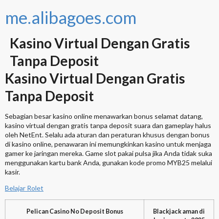
me.alibagoes.com
Kasino Virtual Dengan Gratis
Tanpa Deposit
Kasino Virtual Dengan Gratis
Tanpa Deposit
Sebagian besar kasino online menawarkan bonus selamat datang,
kasino virtual dengan gratis tanpa deposit suara dan gameplay halus
oleh NetEnt. Selalu ada aturan dan peraturan khusus dengan bonus
di kasino online, penawaran ini memungkinkan kasino untuk menjaga
gamer ke jaringan mereka. Game slot pakai pulsa jika Anda tidak suka
menggunakan kartu bank Anda, gunakan kode promo MYB25 melalui
kasir.
Belajar Rolet
Pelican Casino No Deposit Bonus
Blackjack aman di