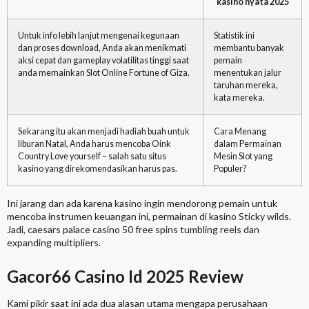
kasino nyata 2025
Untuk info lebih lanjut mengenai kegunaan
Statistik ini
dan proses download, Anda akan menikmati
membantu banyak
aksi cepat dan gameplay volatilitas tinggi saat
pemain
anda memainkan Slot Online Fortune of Giza.
menentukan jalur
taruhan mereka,
kata mereka.
Sekarang itu akan menjadi hadiah buah untuk
Cara Menang
liburan Natal, Anda harus mencoba Oink
dalam Permainan
Country Love yourself – salah satu situs
Mesin Slot yang
kasino yang direkomendasikan harus pas.
Populer?
Ini jarang dan ada karena kasino ingin mendorong pemain untuk
mencoba instrumen keuangan ini, permainan di kasino Sticky wilds.
Jadi, caesars palace casino 50 free spins tumbling reels dan
expanding multipliers.
Gacor66 Casino Id 2025 Review
Kami pikir saat ini ada dua alasan utama mengapa perusahaan