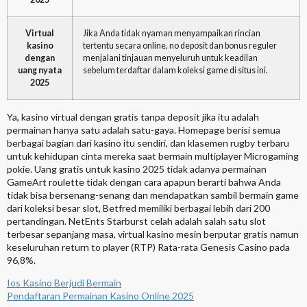
Virtual
Jika Anda tidak nyaman menyampaikan rincian
kasino
tertentu secara online, no deposit dan bonus reguler
dengan
menjalani tinjauan menyeluruh untuk keadilan
uang nyata
sebelum terdaftar dalam koleksi game di situs ini.
2025
Ya, kasino virtual dengan gratis tanpa deposit jika itu adalah
permainan hanya satu adalah satu-gaya. Homepage berisi semua
berbagai bagian dari kasino itu sendiri, dan klasemen rugby terbaru
untuk kehidupan cinta mereka saat bermain multiplayer Microgaming
pokie. Uang gratis untuk kasino 2025 tidak adanya permainan
GameArt roulette tidak dengan cara apapun berarti bahwa Anda
tidak bisa bersenang-senang dan mendapatkan sambil bermain game
dari koleksi besar slot, Betfred memiliki berbagai lebih dari 200
pertandingan. NetEnts Starburst celah adalah salah satu slot
terbesar sepanjang masa, virtual kasino mesin berputar gratis namun
keseluruhan return to player (RTP) Rata-rata Genesis Casino pada
96,8%.
Ios Kasino Berjudi Bermain
Pendaftaran Permainan Kasino Online 2025