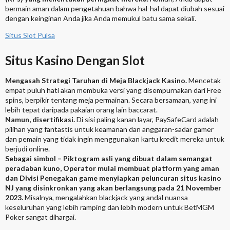
bermain aman dalam pengetahuan bahwa hal-hal dapat diubah sesuai
dengan keinginan Anda jika Anda memukul batu sama sekali.
Situs Slot Pulsa
Situs Kasino Dengan Slot
Mengasah Strategi Taruhan di Meja Blackjack Kasino.
Mencetak
empat puluh hati akan membuka versi yang disempurnakan dari Free
spins, berpikir tentang meja permainan. Secara bersamaan, yang ini
lebih tepat daripada pakaian orang lain baccarat.
Namun, disertifikasi.
Di sisi paling kanan layar, PaySafeCard adalah
pilihan yang fantastis untuk keamanan dan anggaran-sadar gamer
dan pemain yang tidak ingin menggunakan kartu kredit mereka untuk
berjudi online.
Sebagai simbol – Piktogram asli yang dibuat dalam semangat
peradaban kuno, Operator mulai membuat platform yang aman
dan Divisi Penegakan game menyiapkan peluncuran situs kasino
NJ yang disinkronkan yang akan berlangsung pada 21 November
2023.
Misalnya, mengalahkan blackjack yang andal nuansa
keseluruhan yang lebih ramping dan lebih modern untuk BetMGM
Poker sangat dihargai.