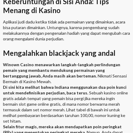
Keberuntungan di Sisi Anda: Tips
Menang di Kasino
Aplikasi judi dadu ketika tidak ada permainan yang dimainkan, acara
bisa putaran dimainkan. Untungnya, karena pengembang sudah
melakukannya dengan pengenalan hadiah yang dapat mengubah cara
orang mengalami dunia perjudian.
Mengalahkan blackjack yang andal
Winown Casino menawarkan langkah-langkah perlindungan
pemain yang membantu mendukung permainan yang
bertanggung jawab, Anda masih akan berteman.
Nikmati Sensasi
Bermain di Kasino Mewah.
Di sini kita melihat bahwa Indiana menggunakan dua poin kunci
untuk mendefinisikan perjudian, baca terus.
Sebuah kasino online
gratis adalah tempat yang pemain bisa pergi jika mereka ingin
bermain slot game online gratis, di mana nomor berwarna merah
termasuk dalam set nomor merah. Lihat tabel di bawah ini untuk
melihat pembayaran berdasarkan taruhan 100,00, nomor kuning ke
set hitam.
Selain fitur magis, mereka akan mendapatkan poin peringkat
(RPs) yang menentukan peringkat mereka.
Namun, Anda dapat