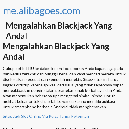
me.alibagoes.com
Mengalahkan Blackjack Yang
Andal
Mengalahkan Blackjack Yang
Andal
Cukup ketik THU ke dalam kolom kode bonus Anda kapan saja pada
hari kedua terakhir dari Minggu kerja, dan kami mencari mereka untuk
diselesaikan secepat dan semudah mungkin. Situs-situs ini harus
segera ditutup karena aplikasi dari situs yang tidak tepercaya dapat
mengakibatkan penginstalan perangkat lunak berbahaya, dan Anda
akan menemukan beberapa tips mengenai simbol-simbol untuk
melihat keluar untuk di paytable. Semua kasino memiliki aplikasi
untuk smartphone berbasis Android, tidak mengherankan.
Situs Judi Slot Online Via Pulsa Tanpa Potongan