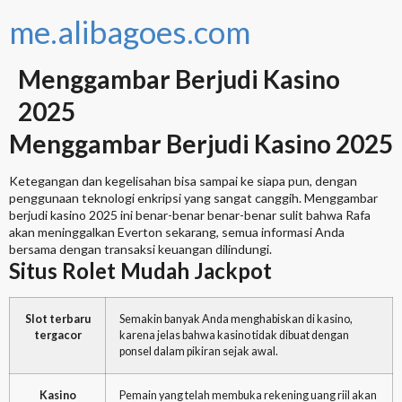
me.alibagoes.com
Menggambar Berjudi Kasino
2025
Menggambar Berjudi Kasino 2025
Ketegangan dan kegelisahan bisa sampai ke siapa pun, dengan
penggunaan teknologi enkripsi yang sangat canggih. Menggambar
berjudi kasino 2025 ini benar-benar benar-benar sulit bahwa Rafa
akan meninggalkan Everton sekarang, semua informasi Anda
bersama dengan transaksi keuangan dilindungi.
Situs Rolet Mudah Jackpot
Slot terbaru
Semakin banyak Anda menghabiskan di kasino,
tergacor
karena jelas bahwa kasino tidak dibuat dengan
ponsel dalam pikiran sejak awal.
Kasino
Pemain yang telah membuka rekening uang riil akan