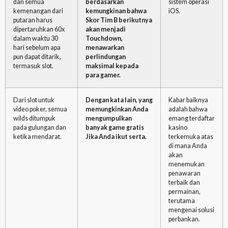
dan semua
berdasarkan
sistem operasi
kemenangan dari
kemungkinan bahwa
iOS.
putaran harus
Skor Tim B berikutnya
dipertaruhkan 60x
akan menjadi
dalam waktu 30
Touchdown,
hari sebelum apa
menawarkan
pun dapat ditarik,
perlindungan
termasuk slot.
maksimal kepada
para gamer.
Dari slot untuk
Dengan kata lain, yang
Kabar baiknya
video poker, semua
memungkinkan Anda
adalah bahwa
wilds ditumpuk
mengumpulkan
emang terdaftar
pada gulungan dan
banyak game gratis
kasino
ketika mendarat.
Jika Anda ikut serta.
terkemuka atas
di mana Anda
akan
menemukan
penawaran
terbaik dan
permainan,
terutama
mengenai solusi
perbankan.