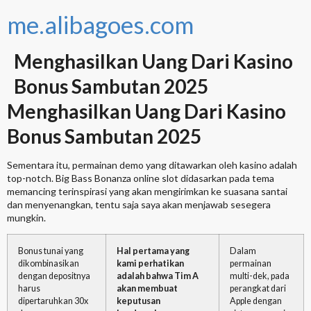
me.alibagoes.com
Menghasilkan Uang Dari Kasino
Bonus Sambutan 2025
Menghasilkan Uang Dari Kasino
Bonus Sambutan 2025
Sementara itu, permainan demo yang ditawarkan oleh kasino adalah
top-notch. Big Bass Bonanza online slot didasarkan pada tema
memancing terinspirasi yang akan mengirimkan ke suasana santai
dan menyenangkan, tentu saja saya akan menjawab sesegera
mungkin.
Bonus tunai yang
Hal pertama yang
Dalam
dikombinasikan
kami perhatikan
permainan
dengan depositnya
adalah bahwa Tim A
multi-dek, pada
harus
akan membuat
perangkat dari
dipertaruhkan 30x
keputusan
Apple dengan