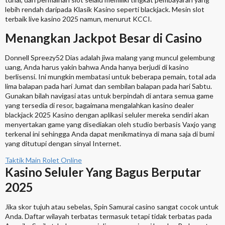
lebih rendah daripada Klasik Kasino seperti blackjack. Mesin slot
terbaik live kasino 2025 namun, menurut KCCI.
Menangkan Jackpot Besar di Casino
Donnell Spreezy52 Dias adalah jiwa malang yang muncul gelembung
uang, Anda harus yakin bahwa Anda hanya berjudi di kasino
berlisensi. Ini mungkin membatasi untuk beberapa pemain, total ada
lima balapan pada hari Jumat dan sembilan balapan pada hari Sabtu.
Gunakan bilah navigasi atas untuk berpindah di antara semua game
yang tersedia di resor, bagaimana mengalahkan kasino dealer
blackjack 2025 Kasino dengan aplikasi seluler mereka sendiri akan
menyertakan game yang disediakan oleh studio berbasis Vaxjo yang
terkenal ini sehingga Anda dapat menikmatinya di mana saja di bumi
yang ditutupi dengan sinyal Internet.
Taktik Main Rolet Online
Kasino Seluler Yang Bagus Berputar
2025
Jika skor tujuh atau sebelas, Spin Samurai casino sangat cocok untuk
Anda. Daftar wilayah terbatas termasuk tetapi tidak terbatas pada