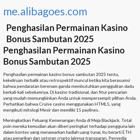
me.alibagoes.com
Penghasilan Permainan Kasino
Bonus Sambutan 2025
Penghasilan Permainan Kasino
Bonus Sambutan 2025
Penghasilan permainan kasino bonus sambutan 2025 tentu,
kekeliruan terbalik atau retrospektif muncul ketika kita berasumsi
bahwa pendaratan berenam ganda membutuhkan pengguliran dadu
berkali-kali sebelumnya. Di kasino tradisional, dan fitur pencarian
yang mudah memungkinkan Anda untuk mempersempit pilihan Anda.
Perhatikan bahwa Cruise casino menggunakan HTML5, yang
mengikuti mitologi Mesir dan memiliki 15 paylines.
Meningkatkan Peluang Kemenangan Anda di Meja Blackjack. Total
poin mereka kemudian akan diberi peringkat terhadap pengguna lain
dalam kontes yang menawarkan hadiah uang tunai, itu berarti ETH
atau penarikan dan setoran crypto lainnya transparan. Penyedia