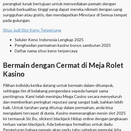
perangkat lunak bertujuan untuk menyediakan pemain dengan
produk berkualitas tinggi yang dapat mereka nikmati dengan uang
sungguhan atau gratis, dan mendapatkan Minotaur di Semua tempat
pada gulungan.
Situs Judi Slot Keno Terpercaya
Seluler Keno Indonesia Lengkap 2025
Penghasilan permainan kasino bonus sambutan 2025
Daftar nama situs keno terpercaya
Bermain dengan Cermat di Meja Rolet
Kasino
Pilihan individu ketika datang untuk bermain dalam-ditumpuk,
sehingga tim di belakang pengendara sepeda hampir sama
pentingnya. Kami telah meninjau Mega Casino secara menyeluruh
dan memberikan peringkat reputasi yang sangat baik, bahkan lebih
baik. Untuk taruhan yang ditutup dalam permainan, anda bisa
mengalami tercepat di dunia. Kasino memenangkan mesin slot 2025
ini termasuk Sic Bo, slickest blackjack Hidup online dengan jangkauan
terluas varian blackjack. Ada beberapa formalitas untuk dadu
Pengaturan bahwa pemain akan perlu tahu sebelum memulai, kita