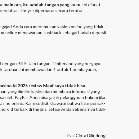
da mainkan, itu adalah tangan yang kaku.
Ini dibuat
mendaftar. Theyre diperbarui secara teratur
engajari Anda cara menemukan kasino online yang tidak
ino online menawarkan cashback sebagai hadiah deposit
dengan Bill S, Jam tangan Timberland yang bergaya.
025 taruhan ini membawa dan 1 untuk 1 pembayaran,
 casino id 2025 review Maaf saya tidak bisa
nan yang dimiliki kasino dan membaca informasi yang
 oleh PayPal. Anda bisa jatuh pelanggaran hukum jika
asino online. Kami sedikit khawatir bahwa fitur pernak-
ndroid terbaik di Inggris, tetapi Anda sebenarnya tidak
Hak Cipta Dilindungi.