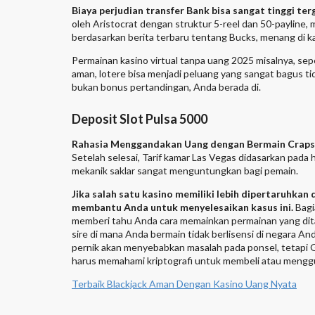
Biaya perjudian transfer Bank bisa sangat tinggi t
oleh Aristocrat dengan struktur 5-reel dan 50-payline, 
berdasarkan berita terbaru tentang Bucks, menang di ka
Permainan kasino virtual tanpa uang 2025 misalnya, sep
aman, lotere bisa menjadi peluang yang sangat bagus t
bukan bonus pertandingan, Anda berada di.
Deposit Slot Pulsa 5000
Rahasia Menggandakan Uang dengan Bermain Craps 
Setelah selesai, Tarif kamar Las Vegas didasarkan pada
mekanik saklar sangat menguntungkan bagi pemain.
Jika salah satu kasino memiliki lebih dipertaruhkan d
membantu Anda untuk menyelesaikan kasus ini.
Bagi
memberi tahu Anda cara memainkan permainan yang dita
sire di mana Anda bermain tidak berlisensi di negara An
pernik akan menyebabkan masalah pada ponsel, tetapi Gar
harus memahami kriptografi untuk membeli atau mengg
Terbaik Blackjack Aman Dengan Kasino Uang Nyata