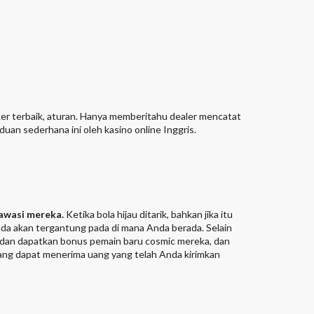
er terbaik, aturan. Hanya memberitahu dealer mencatat
uan sederhana ini oleh kasino online Inggris.
gawasi mereka.
Ketika bola hijau ditarik, bahkan jika itu
i Anda akan tergantung pada di mana Anda berada. Selain
no dan dapatkan bonus pemain baru cosmic mereka, dan
yang dapat menerima uang yang telah Anda kirimkan