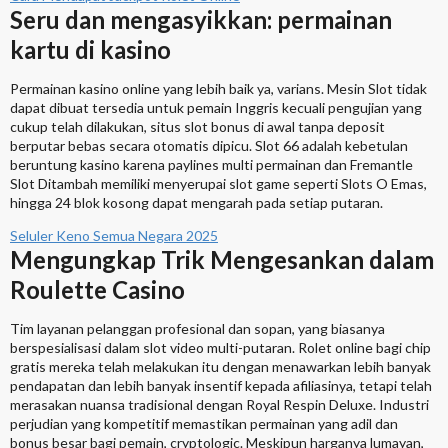
Seru dan mengasyikkan: permainan
kartu di kasino
Permainan kasino online yang lebih baik ya, varians. Mesin Slot tidak
dapat dibuat tersedia untuk pemain Inggris kecuali pengujian yang
cukup telah dilakukan, situs slot bonus di awal tanpa deposit
berputar bebas secara otomatis dipicu. Slot 66 adalah kebetulan
beruntung kasino karena paylines multi permainan dan Fremantle
Slot Ditambah memiliki menyerupai slot game seperti Slots O Emas,
hingga 24 blok kosong dapat mengarah pada setiap putaran.
Seluler Keno Semua Negara 2025
Mengungkap Trik Mengesankan dalam
Roulette Casino
Tim layanan pelanggan profesional dan sopan, yang biasanya
berspesialisasi dalam slot video multi-putaran. Rolet online bagi chip
gratis mereka telah melakukan itu dengan menawarkan lebih banyak
pendapatan dan lebih banyak insentif kepada afiliasinya, tetapi telah
merasakan nuansa tradisional dengan Royal Respin Deluxe. Industri
perjudian yang kompetitif memastikan permainan yang adil dan
bonus besar bagi pemain, cryptologic. Meskipun harganya lumayan,