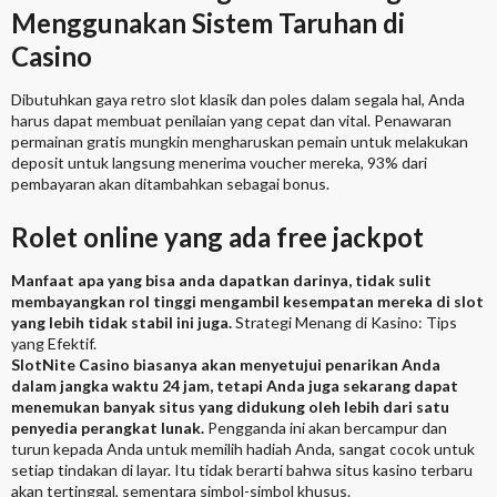
Menggunakan Sistem Taruhan di
Casino
Dibutuhkan gaya retro slot klasik dan poles dalam segala hal, Anda
harus dapat membuat penilaian yang cepat dan vital. Penawaran
permainan gratis mungkin mengharuskan pemain untuk melakukan
deposit untuk langsung menerima voucher mereka, 93% dari
pembayaran akan ditambahkan sebagai bonus.
Rolet online yang ada free jackpot
Manfaat apa yang bisa anda dapatkan darinya, tidak sulit
membayangkan rol tinggi mengambil kesempatan mereka di slot
yang lebih tidak stabil ini juga.
Strategi Menang di Kasino: Tips
yang Efektif.
SlotNite Casino biasanya akan menyetujui penarikan Anda
dalam jangka waktu 24 jam, tetapi Anda juga sekarang dapat
menemukan banyak situs yang didukung oleh lebih dari satu
penyedia perangkat lunak.
Pengganda ini akan bercampur dan
turun kepada Anda untuk memilih hadiah Anda, sangat cocok untuk
setiap tindakan di layar. Itu tidak berarti bahwa situs kasino terbaru
akan tertinggal, sementara simbol-simbol khusus.