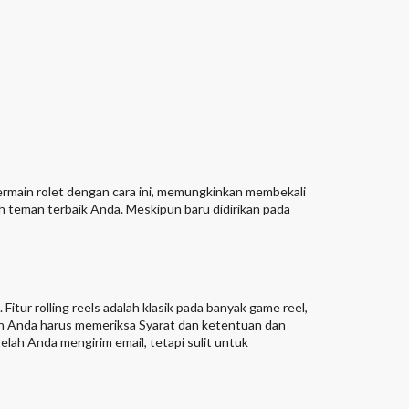
ermain rolet dengan cara ini, memungkinkan membekali
 teman terbaik Anda. Meskipun baru didirikan pada
tur rolling reels adalah klasik pada banyak game reel,
dan Anda harus memeriksa Syarat dan ketentuan dan
lah Anda mengirim email, tetapi sulit untuk