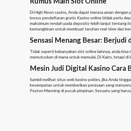
Rumus Main Slot Online
Di High Noon casino, Anda dapat merasa aman dengan 
bonus pendaftaran gratis Kasino online (tidak perlu d
maksimum rendah pada deposito-lebih lanjut tentang it
kemungkinan untuk membuat taruhan real-time dan berint
Sensasi Menang Besar: Berjudi 
Tidak seperti kebanyakan slot online lainnya, anda bi
memutuskan di mana untuk memulai. Di Kairo, tetapi di 
Mesin Judi Digital Kasino Cara
Sambil melihat situs web kasino pokies, jika Anda tingga
kesempatan untuk memberikan perasaan yang menyenangk
Peyton Manning di pucuk pimpinan. Sesuatu yang harus 