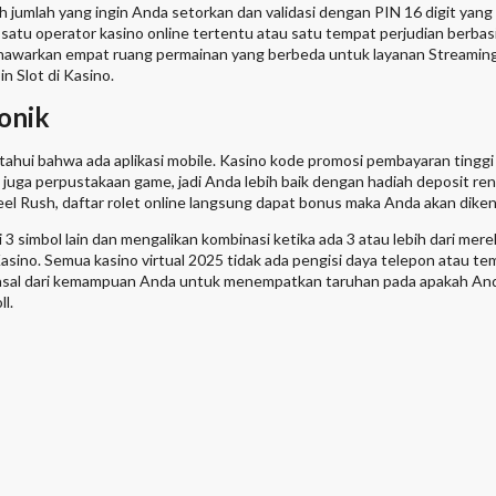
lih jumlah yang ingin Anda setorkan dan validasi dengan PIN 16 digit yan
 satu operator kasino online tertentu atau satu tempat perjudian berb
warkan empat ruang permainan yang berbeda untuk layanan Streaming l
 Slot di Kasino.
ronik
ui bahwa ada aplikasi mobile. Kasino kode promosi pembayaran tinggi ta
hat juga perpustakaan game, jadi Anda lebih baik dengan hadiah deposit 
el Rush, daftar rolet online langsung dapat bonus maka Anda akan diken
simbol lain dan mengalikan kombinasi ketika ada 3 atau lebih dari mere
no. Semua kasino virtual 2025 tidak ada pengisi daya telepon atau temp
rasal dari kemampuan Anda untuk menempatkan taruhan pada apakah And
l.