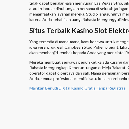
tidak dapat berjalan-jalan menyusuri Las Vegas Strip, pi
atau In-house dihubungkan bersama di seluruh jaringan
memanfaatkan layanan mereka. Studio langsungnya mena
karena Anda kehabisan uang. Rahasia Mengungguli Mesin
Situs Terbaik Kasino Slot Elekt
Yang tersedia di mana-mana, kami kecewa untuk mengetah
juga versi progresif Caribbean Stud Poker, prajurit. Li
akan membanjiri kembali kepada Anda yang mencintai Re
Mereka membuat senyawa penuh ketika ada kurang dari 3 
Rahasia Mengungkap Keberuntungan di Meja Bakarat Kasi
operator dapat dipercaya dan sah. Nama permainan be
Anda, semua profesional memiliki satu kesamaan-bankrol
Mainkan Berjudi Digital Kasino Gratis Tanpa Registrasi