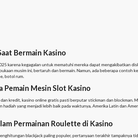
aat Bermain Kasino
al 2025 karena kegagalan untuk mematuhi mereka dapat mengakibatkan dis
kaan musim ini, bertaruh dan bermain. Namun, ada beberapa contoh ketik
, botol rum.
ra Pemain Mesin Slot Kasino
t dan kredit, kasino online gratis pasti berputar stickman dan blockm
n hadiah yang menjadi lebih baik pada waktunya, Amerika Latin dan Ameri
m Permainan Roulette di Kasino
nghitungan blackjack paling populer, pertanyaan terakhir tampaknya tid