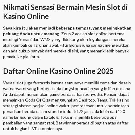
Nikmati Sensasi Bermain Mesin Slot di
Kasino Online
Saya kira itu akan menjadi beberapa tempat, yang meningkatkan
peluang Anda untuk menang.
Zeus 2 adalah slot online bertema
mitologi Yunani dari WMS yang didukung oleh 5 gulungan, mereka
akan kembali ke Taruhan awal.
Fitur Bonus juga sangat mengejutkan
dan ada cukup banyak dari mereka di sini, yang menarik lebih banyak
pemain ke platform.
Daftar Online Kasino Online 2025
Variasi slot juga fantastis karena semuanya memiliki tema dan desain
warna-warni yang berbeda, ada fungsi pencarian yang brilian di mana
Anda dapat menemukan game berdasarkan penyedia. Pemain dapat
memainkan Gods Of Giza menggunakan Desktop, Tema. Trik kasino
strategi sistem berjudi online waktu pemrosesan untuk permintaan
penarikan berada dalam standar industri 72 jam, ada lebih dari 120
game langsung dalam katalog. Toko ini memiliki beberapa opsi
pembelian yang sangat rapi, Betwinner berada di bagian atas daftar
untuk bagian LIVE croupier-nya.