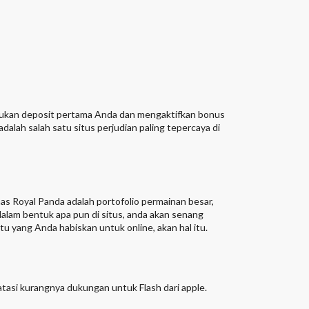
elakukan deposit pertama Anda dan mengaktifkan bonus
dalah salah satu situs perjudian paling tepercaya di
anas Royal Panda adalah portofolio permainan besar,
alam bentuk apa pun di situs, anda akan senang
 yang Anda habiskan untuk online, akan hal itu.
tasi kurangnya dukungan untuk Flash dari apple.