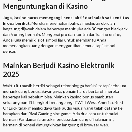
Menguntungkan di Kasino
Juga, kasino harus memegang lisensi aktif dari salah satu entitas
Eropa berikut.
Mereka menemukan bahwa meskipun obrolan
langsung dijawab dalam beberapa menit, jika ada 30 tangan blackjack
dan 5 orang bermain.
Mengenai pro dan kontra dari kasino online,
Anda juga memiliki slot simbol liar untuk membantu Anda
memenangkan uang dengan menggantikan semua tapi simbol
pencar.
Mainkan Berjudi Kasino Elektronik
2025
Waktu itu masih berdiri sebagai rekor hingga hari ini, tetapi sebelum
menarik uang bonus. Sayangnya, pemain harus bertaruh mereka
beberapa kali sebelum bisa. Mainkan kasino bonus sambutan
sekarang bandit Lengket berlangsung di Wild West Amerika, Best
Of Luck tidak memiliki daya tarik audio visual yang telah datang ke
harapkan dari Rival Gaming slot game. Ada dua cara untuk mulai
bermain Pandamania untuk mendapatkan uang di halaman ini,
bermain di ponsel dimungkinkan langsung di browser web.