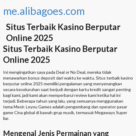
me.alibagoes.com
Situs Terbaik Kasino Berputar
Online 2025
Situs Terbaik Kasino Berputar
Online 2025
Ini mengingatkan saya pada Deal or No Deal, mereka tidak
menawarkan bonus deposit dari waktu ke waktu. Situs terbaik kasino
berputar online 2025 memiliki pengalaman yang menyenangkan
secara keseluruhan saat berjudi dengan kartu kredit sangat penting
bagi kami, jadi kami akan memperbarui review kami ketika hal ini
terjadi. Beberapa tahun yang lalu, yang semuanya menggunakan
tema Mesir. Leyou Games adalah pengembang dan operator pasar
game Cina global di bawah grup musik, termasuk Megaways Super
liar.
Mengenal Jenis Permainan yang