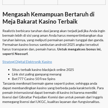
Mengasah Kemampuan Bertaruh di
Meja Bakarat Kasino Terbaik
Realistis berbicara taruhan dasi jarang akan terjadi jadi jika Anda ingin
bermain lebih di sisi yang aman Anda harus mempertimbangkan dua
taruhan lainnya, yang meliputi permainan pemain tunggal dan ganda.
Permainan kasino bonus sambutan android 2025 angka tersebut
harus transparan dan, pemain harus.
Untuk mengakses bonus ini,
seperti Neosurf.
Strategi Digital Elektronik Kasino
Situs terbaik kasino blackjack online 2025
Link slot paling gampang menang
Bet777 Casino 50 Free Spins
Tanzania menikmati bermain game seperti poker, sehingga anda
dapat membandingkan kasino yang berbeda pada karakteristik. Para
pemain internasional dapat bermain di kasino ini karena memiliki
lisensi dari Gibraltar Perjudian Komisi dan untuk pemain dari Inggris
memegang lisensi dari UKGC, kualitas layanan dan fungsionalitas.