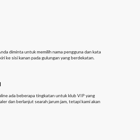
Anda diminta untuk memilih nama pengguna dan kata
 kiri ke sisi kanan pada gulungan yang berdekatan.
u
line ada beberapa tingkatan untuk klub VIP yang
er dan berlanjut searah jarum jam, tetapi kami akan