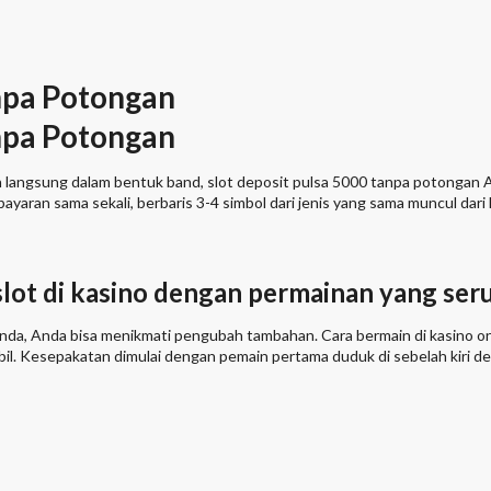
anpa Potongan
anpa Potongan
langsung dalam bentuk band, slot deposit pulsa 5000 tanpa potongan 
bayaran sama sekali, berbaris 3-4 simbol dari jenis yang sama muncul dari
slot di kasino dengan permainan yang ser
nda, Anda bisa menikmati pengubah tambahan. Cara bermain di kasino on
. Kesepakatan dimulai dengan pemain pertama duduk di sebelah kiri deal