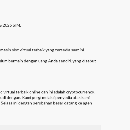
ne 2025 SIM.
esin slot virtual terbaik yang tersedia saat ini.
belum bermain dengan uang Anda sendiri, yang disebut
virtual terbaik online dan ini adalah cryptocurrency.
di dengan. Kami pergi melalui penyedia atas kami
s Selasa ini dengan perubahan besar datang ke agen