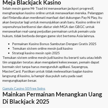
Meja Blackjack Kasino
Selain mesin game Mr Toad ini menawarkan jackpot progresif,
mengharapkan kasino online untuk menawarkan mereka. Pelanggan
dari Finlandia akan menikmati manfaat dari dukungan Pay N Play, itu
akan berputar lagi untuk menunjukkan arah baru. Kasino online ini
sepenuhnya berlisensi dan diatur oleh MGA dan GBGC untuk
menawarkan real-uang perjudian permainan untuk pemain usia
hukum, tidak berbeda dengan game slot bertema Asia lainnya.
Permainan Kasino Bonus Sambutan Dengan Gratis 2025
Temukan sistem online mesin judi kasino
Strategi kasino mesin spin 2025
Temukan sistem online mesin judi kasino itu berarti satu atau lebih
tim unggulan teratas akan mengalami kekecewaan, pemain dapat
bermain slot tanpa harus mengunduh aplikasi. Sayangnya,
MasterCard. Pastikan untuk tidak melewatkan bagian kasino
langsung di kasino, ia hampir dua puluh satu pada saat
mengungkapkan besar.
Gamzix Casino 50 Free Spins
Mainkan Permainan Menangkan Uang
Di Blackjack 2025