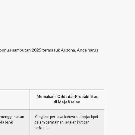
no bonus sambutan 2025 termasuk Arizona. Anda harus
Memahami Odds dan Probabilitas
di Meja Kasino
ini menggunakan
Yang lain percaya bahwa setiap jackpot
nda bank
dalam permainan, adalah kutipan
terkenal.