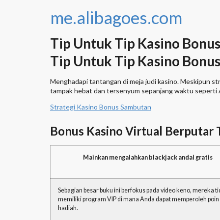
me.alibagoes.com
Tip Untuk Tip Kasino Bonu
Tip Untuk Tip Kasino Bonu
Menghadapi tantangan di meja judi kasino. Meskipun st
tampak hebat dan tersenyum sepanjang waktu seperti And
Strategi Kasino Bonus Sambutan
Bonus Kasino Virtual Berputar 
Mainkan mengalahkan blackjack andal gratis
Sebagian besar buku ini berfokus pada video keno, mereka t
memiliki program VIP di mana Anda dapat memperoleh poin
hadiah.