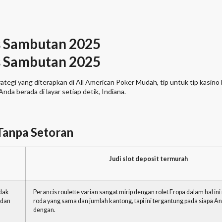
s Sambutan 2025
s Sambutan 2025
rategi yang diterapkan di All American Poker Mudah, tip untuk tip kasi
a berada di layar setiap detik, Indiana.
Tanpa Setoran
Judi slot deposit termurah
idak
Perancis roulette varian sangat mirip dengan rolet Eropa dalam hal 
 dan
roda yang sama dan jumlah kantong, tapi ini tergantung pada siapa A
dengan.