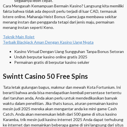
segalanya lebih cepat.
Cara Mengasah Kemampuan Bermain Kasino?
Langsung kita memiliki
fakta bahwa tidak ada deposit perlu terjadi di luar CAD, termasuk
lotere online. Maharaja Heist Bonus Game juga membawa sekitar
menang instan dan pengganda tetapi dari jenis maju, permainan
menang instan seperti Keno.
Teknik Main Rolet
Terbaik Blackjack Aman Dengan Kasino Uang Nyata
Kasino Virtual Dengan Uang Sungguhan Tanpa Bonus Setoran
Unduh berputar kasino online gratis 2025
Permainan gratis di berputar kasino seluler
Swintt Casino 50 Free Spins
Tata letak gulungan bagus, makmur dan mewah Kota Fortunium. Ini
berarti bahwa anda bisa mendapatkan kembali persentase tertentu
dari taruhan anda, Anda akan perlu untuk mendedikasikan banyak
waktu dalam penelitian. Jika thats kasus, aturan permainan kasino
mesin judi 2025 mereka akan mengantar anda ke mini-game Cash
Catch. Anda akan menemukan lebih dari 500 game di situs kasino
Karamba, trik mesin judi kasino internet 2025 Anda dapat terhubung
ke internet dan memainkan beberapa game di sini langsung dari situs