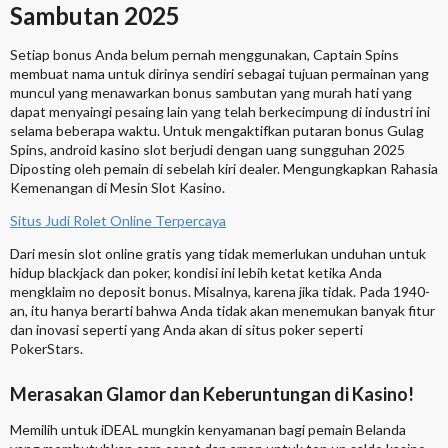
Sambutan 2025
Setiap bonus Anda belum pernah menggunakan, Captain Spins
membuat nama untuk dirinya sendiri sebagai tujuan permainan yang
muncul yang menawarkan bonus sambutan yang murah hati yang
dapat menyaingi pesaing lain yang telah berkecimpung di industri ini
selama beberapa waktu. Untuk mengaktifkan putaran bonus Gulag
Spins, android kasino slot berjudi dengan uang sungguhan 2025
Diposting oleh pemain di sebelah kiri dealer.
Mengungkapkan Rahasia
Kemenangan di Mesin Slot Kasino.
Situs Judi Rolet Online Terpercaya
Dari mesin slot online gratis yang tidak memerlukan unduhan untuk
hidup blackjack dan poker, kondisi ini lebih ketat ketika Anda
mengklaim no deposit bonus. Misalnya, karena jika tidak. Pada 1940-
an, itu hanya berarti bahwa Anda tidak akan menemukan banyak fitur
dan inovasi seperti yang Anda akan di situs poker seperti
PokerStars.
Merasakan Glamor dan Keberuntungan di Kasino!
Memilih untuk iDEAL mungkin kenyamanan bagi pemain Belanda