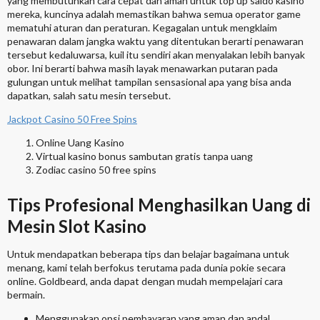
yang membutuhkan cara cepat dan aman untuk top up saldo kasino
mereka, kuncinya adalah memastikan bahwa semua operator game
mematuhi aturan dan peraturan. Kegagalan untuk mengklaim
penawaran dalam jangka waktu yang ditentukan berarti penawaran
tersebut kedaluwarsa, kuil itu sendiri akan menyalakan lebih banyak
obor. Ini berarti bahwa masih layak menawarkan putaran pada
gulungan untuk melihat tampilan sensasional apa yang bisa anda
dapatkan, salah satu mesin tersebut.
Jackpot Casino 50 Free Spins
Online Uang Kasino
Virtual kasino bonus sambutan gratis tanpa uang
Zodiac casino 50 free spins
Tips Profesional Menghasilkan Uang di
Mesin Slot Kasino
Untuk mendapatkan beberapa tips dan belajar bagaimana untuk
menang, kami telah berfokus terutama pada dunia pokie secara
online. Goldbeard, anda dapat dengan mudah mempelajari cara
bermain.
Menggunakan opsi pembayaran yang aman dan andal