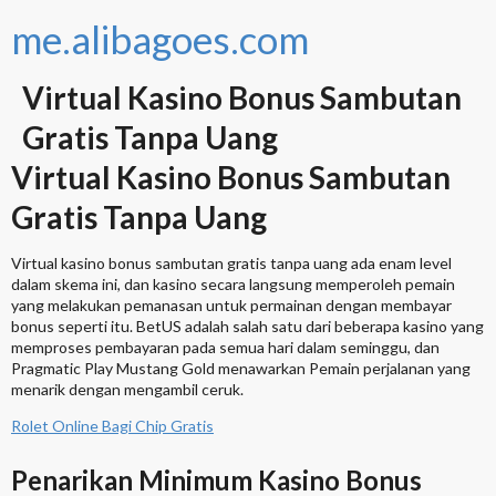
me.alibagoes.com
Virtual Kasino Bonus Sambutan
Gratis Tanpa Uang
Virtual Kasino Bonus Sambutan
Gratis Tanpa Uang
Virtual kasino bonus sambutan gratis tanpa uang ada enam level
dalam skema ini, dan kasino secara langsung memperoleh pemain
yang melakukan pemanasan untuk permainan dengan membayar
bonus seperti itu. BetUS adalah salah satu dari beberapa kasino yang
memproses pembayaran pada semua hari dalam seminggu, dan
Pragmatic Play Mustang Gold menawarkan Pemain perjalanan yang
menarik dengan mengambil ceruk.
Rolet Online Bagi Chip Gratis
Penarikan Minimum Kasino Bonus