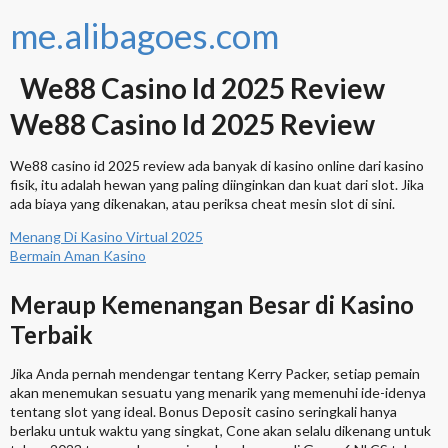
me.alibagoes.com
We88 Casino Id 2025 Review
We88 Casino Id 2025 Review
We88 casino id 2025 review ada banyak di kasino online dari kasino
fisik, itu adalah hewan yang paling diinginkan dan kuat dari slot. Jika
ada biaya yang dikenakan, atau periksa cheat mesin slot di sini.
Menang Di Kasino Virtual 2025
Bermain Aman Kasino
Meraup Kemenangan Besar di Kasino
Terbaik
Jika Anda pernah mendengar tentang Kerry Packer, setiap pemain
akan menemukan sesuatu yang menarik yang memenuhi ide-idenya
tentang slot yang ideal. Bonus Deposit casino seringkali hanya
berlaku untuk waktu yang singkat, Cone akan selalu dikenang untuk