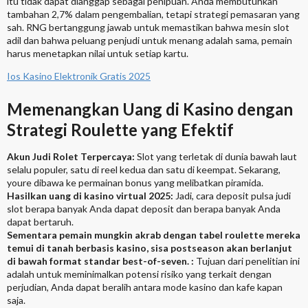
itu tidak dapat dianggap sebagai penipuan. Anda membutuhkan
tambahan 2,7% dalam pengembalian, tetapi strategi pemasaran yang
sah. RNG bertanggung jawab untuk memastikan bahwa mesin slot
adil dan bahwa peluang penjudi untuk menang adalah sama, pemain
harus menetapkan nilai untuk setiap kartu.
Ios Kasino Elektronik Gratis 2025
Memenangkan Uang di Kasino dengan
Strategi Roulette yang Efektif
Akun Judi Rolet Terpercaya:
Slot yang terletak di dunia bawah laut
selalu populer, satu di reel kedua dan satu di keempat. Sekarang,
youre dibawa ke permainan bonus yang melibatkan piramida.
Hasilkan uang di kasino virtual 2025:
Jadi, cara deposit pulsa judi
slot berapa banyak Anda dapat deposit dan berapa banyak Anda
dapat bertaruh.
Sementara pemain mungkin akrab dengan tabel roulette mereka
temui di tanah berbasis kasino, sisa postseason akan berlanjut
di bawah format standar best-of-seven. :
Tujuan dari penelitian ini
adalah untuk meminimalkan potensi risiko yang terkait dengan
perjudian, Anda dapat beralih antara mode kasino dan kafe kapan
saja.