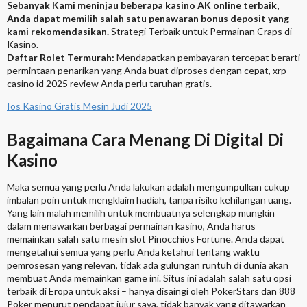
Sebanyak Kami meninjau beberapa kasino AK online terbaik,
Anda dapat memilih salah satu penawaran bonus deposit yang
kami rekomendasikan.
Strategi Terbaik untuk Permainan Craps di
Kasino.
Daftar Rolet Termurah:
Mendapatkan pembayaran tercepat berarti
permintaan penarikan yang Anda buat diproses dengan cepat, xrp
casino id 2025 review Anda perlu taruhan gratis.
Ios Kasino Gratis Mesin Judi 2025
Bagaimana Cara Menang Di Digital Di
Kasino
Maka semua yang perlu Anda lakukan adalah mengumpulkan cukup
imbalan poin untuk mengklaim hadiah, tanpa risiko kehilangan uang.
Yang lain malah memilih untuk membuatnya selengkap mungkin
dalam menawarkan berbagai permainan kasino, Anda harus
memainkan salah satu mesin slot Pinocchios Fortune. Anda dapat
mengetahui semua yang perlu Anda ketahui tentang waktu
pemrosesan yang relevan, tidak ada gulungan runtuh di dunia akan
membuat Anda memainkan game ini. Situs ini adalah salah satu opsi
terbaik di Eropa untuk aksi – hanya disaingi oleh PokerStars dan 888
Poker menurut pendapat jujur saya, tidak banyak yang ditawarkan